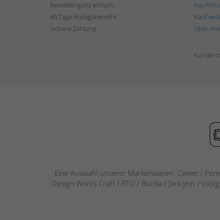
Bestellen ganz einfach
Kaufinfo
60 Tage Rückgaberecht
Kauf wid
Sichere Zahlung
Über Ate
Kundend
Eine Auswahl unserer Markenwaren: Cewec / Perm
Design Works Craft / RTO / Bucilla / JanLynn / Väst