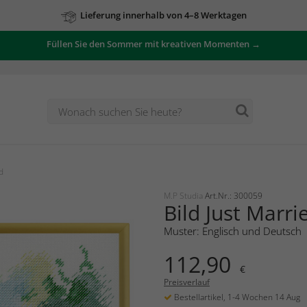
Lieferung innerhalb von 4–8 Werktagen
Zu unseren Angeboten
Füllen Sie den Sommer mit kreativen Momenten →
d
M.P Studia
Art.Nr.: 300059
Bild Just Marri
Muster: Englisch und Deutsch
112,90
€
Preisverlauf
Bestellartikel, 1-4 Wochen 14 Aug