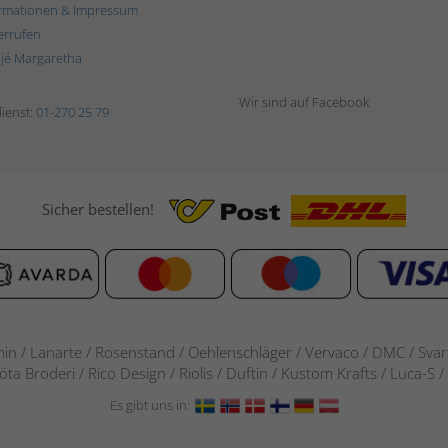
rmationen & Impressum
errufen
ljé Margaretha
Wir sind auf Facebook
ienst:
01-270 25 79
Sicher bestellen!
in / Lanarte / Rosenstand /
Oehlenschläger / Vervaco / DMC / Svarta
göta Broderi / Rico Design / Riolis / Duftin / Kustom Krafts / Luca
Es gibt uns in: