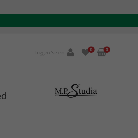
0
0
Loggen Sie ein
ed