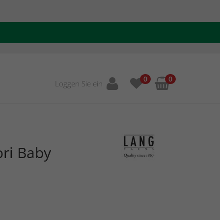
0
0
Loggen Sie ein
ori Baby