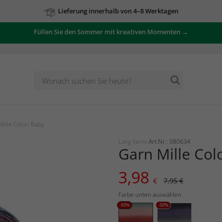
Lieferung innerhalb von 4–8 Werktagen
Füllen Sie den Sommer mit kreativen Momenten →
ille Colori Baby
Lang Yarns
Art.Nr.: 080634
Garn Mille Col
3,98
€
7,95 €
Farbe unten auswählen
-50%
-50%