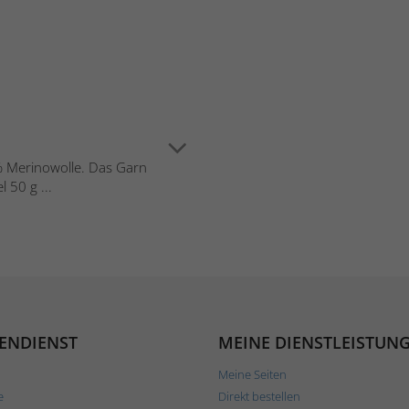
 % Merinowolle. Das Garn
 50 g ...
ENDIENST
MEINE DIENSTLEISTUN
Meine Seiten
e
Direkt bestellen