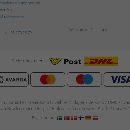
rmationen & Impressum
errufen
ljé Margaretha
Wir sind auf Facebook
ienst:
01-270 25 79
Sicher bestellen!
in / Lanarte / Rosenstand /
Oehlenschläger / Vervaco / DMC / Svarta
göta Broderi / Rico Design / Riolis / Duftin / Kustom Krafts / Luca
Es gibt uns in: