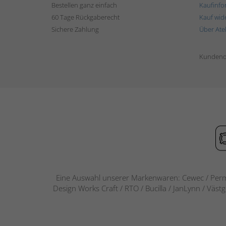
Bestellen ganz einfach
Kaufinfo
60 Tage Rückgaberecht
Kauf wid
Sichere Zahlung
Über Ate
Kundend
Eine Auswahl unserer Markenwaren: Cewec / Perm
Design Works Craft / RTO / Bucilla / JanLynn / Väst