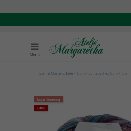
Menü
Garn & Musterpakete
>
Garn
>
Syntetisches Garn
> Garn M
Lagerräumung
-50%