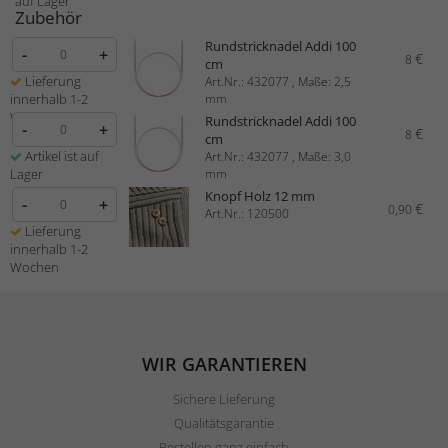
auf Lager
Zubehör
Rundstricknadel Addi 100
-
+
€
8
cm
Lieferung
Art.Nr.: 432077 , Maße: 2,5
innerhalb 1-2
mm
Wochen
Rundstricknadel Addi 100
-
+
€
8
cm
Artikel ist auf
Art.Nr.: 432077 , Maße: 3,0
Lager
mm
Knopf Holz 12 mm
-
+
€
0,90
Art.Nr.: 120500
Lieferung
innerhalb 1-2
Wochen
WIR GARANTIEREN
Sichere Lieferung
Qualitätsgarantie
Bestellen ganz einfach