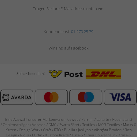
Tragen Sie Ihre E-Mailadresse unten ein.
Kundendienst:
01-270 25 79
Wir sind auf Facebook
Sicher bestellen!
Eine Auswahl unserer Markenwaren: Cewec / Permin / Lanarte / Rosenstand
/
Oehlenschläger / Vervaco / DMC / Svarta Fåret / Textiles / MCG Textiles / Marks &
Katten / Design Works Craft / RTO / Bucilla / JanLynn / Västgöta Broderi / Rico
Design / Riolis / Duftin / Kustom Krafts / Luca-S / Thea Gouverneur / Krasa &