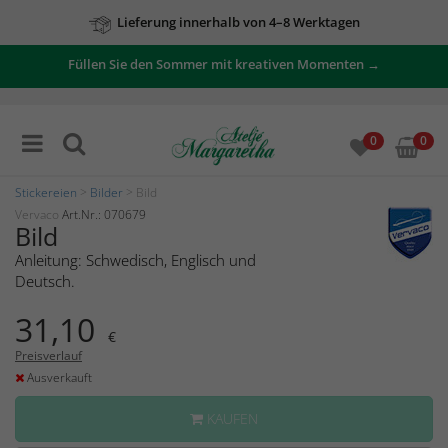
Lieferung innerhalb von 4–8 Werktagen
Füllen Sie den Sommer mit kreativen Momenten →
0
0
Stickereien
>
Bilder
> Bild
Vervaco
Art.Nr.: 070679
Bild
Anleitung: Schwedisch, Englisch und
Deutsch.
31,10
€
Preisverlauf
Ausverkauft
KAUFEN