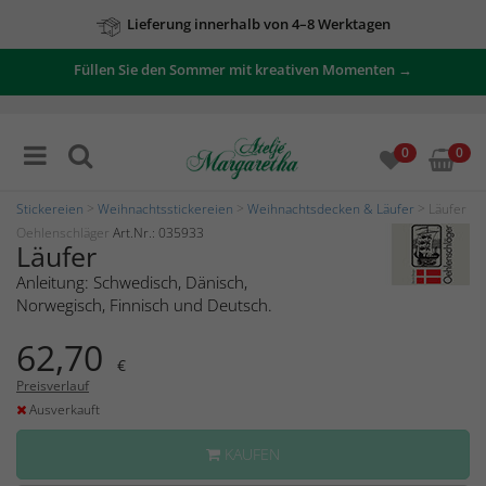
Lieferung innerhalb von 4–8 Werktagen
Füllen Sie den Sommer mit kreativen Momenten →
0
0
Stickereien
>
Weihnachtsstickereien
>
Weihnachtsdecken & Läufer
> Läufer
Oehlenschläger
Art.Nr.: 035933
Läufer
Anleitung: Schwedisch, Dänisch,
Norwegisch, Finnisch und Deutsch.
62,70
€
Preisverlauf
Ausverkauft
KAUFEN