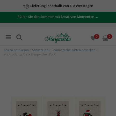
Lieferung innerhalb von 4–8 Werktagen
Füllen Sie den Sommer mit kreativen Momenten →
0
0
Feiern der Saison
>
Stickereien
>
Sommerliche Karten besticken
>
stickpackung Karte Gimpel 3-er Pack