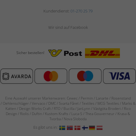
Kundendienst:
01-270 25 79
Wir sind auf Facebook
Sicher bestellen!
Eine Auswahl unserer Markenwaren: Cewec / Permin / Lanarte / Rosenstand
/
Oehlenschläger / Vervaco / DMC / Svarta Fåret / Textiles / MCG Textiles / Marks &
Katten / Design Works Craft / RTO / Bucilla / JanLynn / Västgöta Broderi / Rico
Design / Riolis / Duftin / Kustom Krafts / Luca-S / Thea Gouverneur / Krasa &
Tvorba / Nova Sloboda
Es gibt uns in: